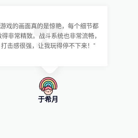
每个细节都
这款游戏真的太有创意了！玩
非常流畅，
画面精美，音效也非常到位，
不下来！”
能感受到不同的乐趣，完全停
通薏冉