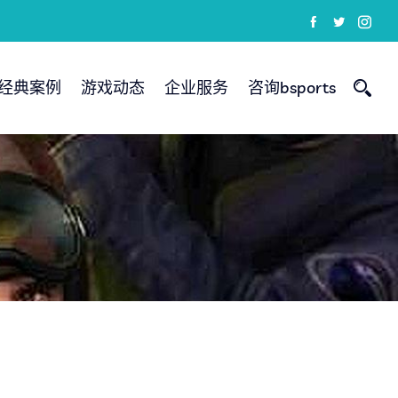
经典案例
游戏动态
企业服务
咨询bsports