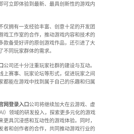
即可立即体验到最新、最具创新性的游戏内
不仅拥有一支经验丰富、创意十足的开发团
游戏工作室的合作，推动游戏内容和技术的
多款备受好评的原创游戏作品，还引进了大
了不同玩家群体的需求。
口
公司还十分注重玩家社群的建设与互动。
线上赛事、玩家论坛等形式，促进玩家之间
家都能在游戏中找到属于自己的乐趣和归属
官网登录入口
公司将继续加大在云游戏、虚
AI）领域的研发投入，探索更多元化的游戏
来更具沉浸感和互动性的游戏体验。同时，
发者和创作者的合作，共同推动游戏行业的