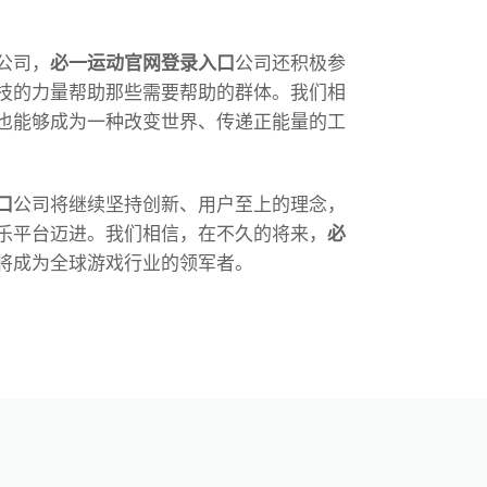
公司，
必一运动官网登录入口
公司还积极参
技的力量帮助那些需要帮助的群体。我们相
也能够成为一种改变世界、传递正能量的工
口
公司将继续坚持创新、用户至上的理念，
乐平台迈进。我们相信，在不久的将来，
必
将成为全球游戏行业的领军者。