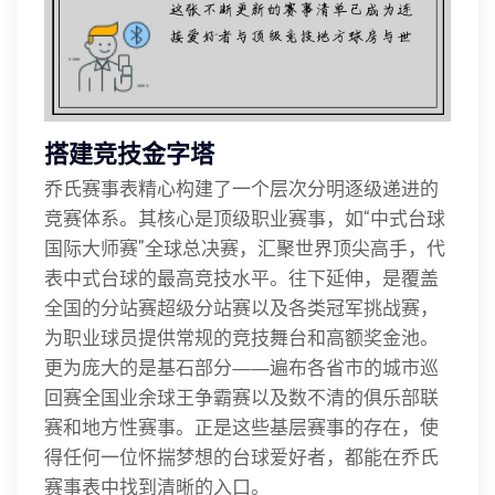
搭建竞技金字塔
乔氏赛事表精心构建了一个层次分明逐级递进的
竞赛体系。其核心是顶级职业赛事，如“中式台球
国际大师赛”全球总决赛，汇聚世界顶尖高手，代
表中式台球的最高竞技水平。往下延伸，是覆盖
全国的分站赛超级分站赛以及各类冠军挑战赛，
为职业球员提供常规的竞技舞台和高额奖金池。
更为庞大的是基石部分——遍布各省市的城市巡
回赛全国业余球王争霸赛以及数不清的俱乐部联
赛和地方性赛事。正是这些基层赛事的存在，使
得任何一位怀揣梦想的台球爱好者，都能在乔氏
赛事表中找到清晰的入口。