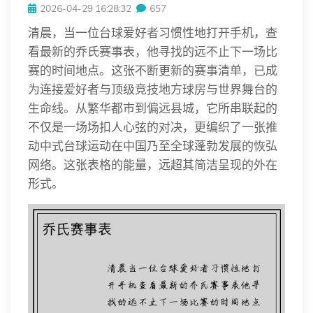
2026-04-29 16:28:32
657
清晨，当一位台球爱好者习惯性地打开手机，查
看最新的乔氏赛事表，他寻找的远不止下一场比
赛的时间地点。这张不断更新的赛事清单，已成
为连接爱好者与顶级竞技地方球房与世界舞台的
生命线。从繁华都市到偏远县城，它所串联起的
不仅是一场场扣人心弦的对决，更编织了一张推
动中式台球运动在中国乃至全球蓬勃发展的恢弘
网络。这张表格的能量，远超其简洁呈现的外在
形式。