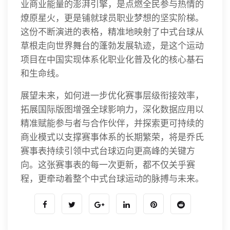
业商业能量的澎湃引擎，是点燃全民参与热情的
燎原星火，更是铺就球员职业梦想的坚实阶梯。
这份不断演进的表格，精准地映射了中式台球从
草根走向世界舞台的蓬勃发展轨迹，是这个运动
项目在中国实现体系化职业化普及化的核心基石
和生命线。
展望未来，如何进一步优化赛事层级衔接效率，
拓展国际版图增强全球影响力，深化数据应用以
精准赋能参与者与合作伙伴，并探索更可持续的
商业模式以支撑赛事体系的长期繁荣，将是乔氏
赛事表持续引领中式台球迈向更高峰的关键方
向。这张赛事表的每一次更新，都不仅关乎赛
程，更牵动着整个中式台球运动的脉搏与未来。