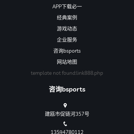
APP下载必一
经典案例
游戏动态
企业服务
咨询bsports
网站地图
template not found:link888.php
咨询bsports
建瓯市促链河357号
13594780112