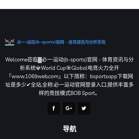
Welcome莅临▓必一·运动(b-sports)官网 - 体育资讯与分
析系统💎World Cup🎯Global电竞火力全开
「www.1069web.com」以下简称：bsportsapp下载网
址是多少✔全站,全称:必一运动官网登录入口,提供丰富多
样的竞技模式BOB Sport。
导航